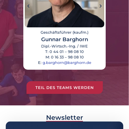
Geschäftsführer (kaufm.)
Ge
Gunnar Barghorn
St
Dipl.-Wirtsch.-Ing. / IWE
T: 0 44 01 – 98 08 10
M: 0 16 33 – 98 08 10
E:
g.barghorn@barghorn.de
E:
s.
TEIL DES TEAMS WERDEN
Newsletter