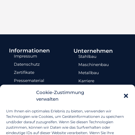
Informationen
Unternehmen
Impressum
Stahlbau
Datenschutz
Maschinenbau
Zertifikate
Metallbau
Pressematerial
Karriere
Humanunternehmner
Akademie
Cookie-Zustimmung
Referenzen
Fan-Shop
verwalten
Cookie-Richtlinie
Um Ihnen ein optimales Erlebnis zu bieten, verwenden wir
Technologien wie Cookies, um Geräteinformationen zu speichern
und/oder darauf zuzugreifen. Wenn Sie diesen Technologien
zustimmen, können wir Daten wie das Surfverhalten oder
eindeutige IDs auf dieser Website verarbeiten. Wenn Sie Ihre