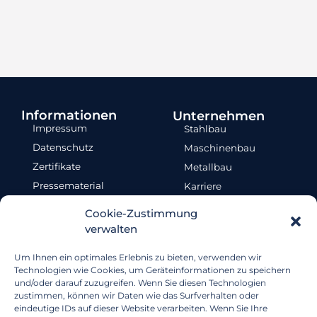
Informationen
Unternehmen
Impressum
Stahlbau
Datenschutz
Maschinenbau
Zertifikate
Metallbau
Pressematerial
Karriere
Humanunternehmner
Akademie
Cookie-Zustimmung
Referenzen
Fan-Shop
verwalten
Cookie-Richtlinie
Um Ihnen ein optimales Erlebnis zu bieten, verwenden wir
Technologien wie Cookies, um Geräteinformationen zu speichern
und/oder darauf zuzugreifen. Wenn Sie diesen Technologien
zustimmen, können wir Daten wie das Surfverhalten oder
eindeutige IDs auf dieser Website verarbeiten. Wenn Sie Ihre
Am Sieltief 1, 26919 Brake (Unterweser)