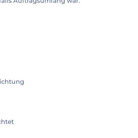
alls Auftragsumfang war.
hichtung
chtet