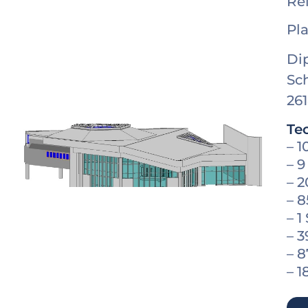
Re
Pl
Dip
Sc
26
Te
– 1
– 9
– 
– 
– 1
– 
– 
– 1