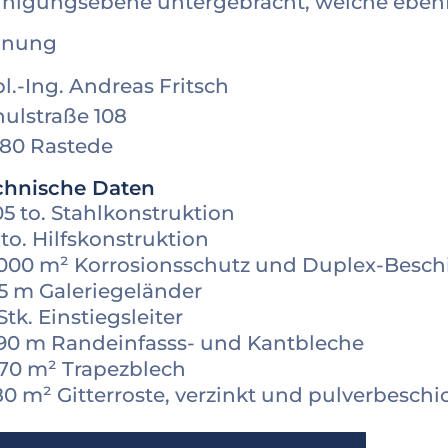
inigungsebene untergebracht, welche ebenf
anung
l.-Ing. Andreas Fritsch
hulstraße 108
180 Rastede
chnische Daten
05 to. Stahlkonstruktion
 to. Hilfskonstruktion
2000 m² Korrosionsschutz und Duplex-Besc
85 m Galeriegeländer
 Stk. Einstiegsleiter
390 m Randeinfasss- und Kantbleche
870 m² Trapezblech
80 m² Gitterroste, verzinkt und pulverbeschi