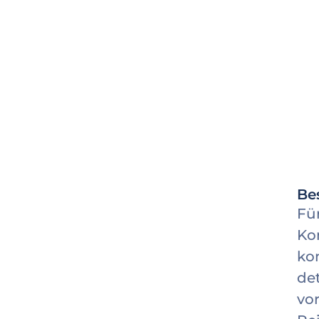
Be
Fü
Ko
ko
de
vo