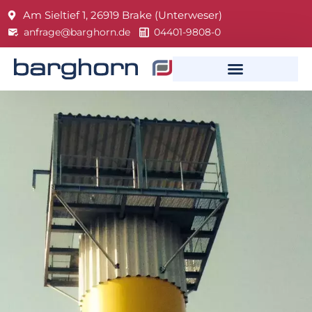
Am Sieltief 1, 26919 Brake (Unterweser)
anfrage@barghorn.de
04401-9808-0